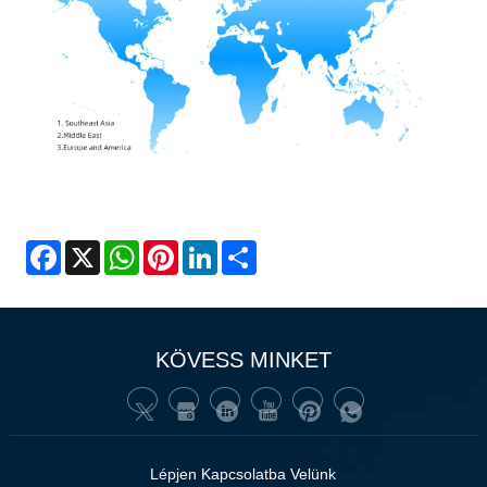
Facebook
X
WhatsApp
Pinterest
LinkedIn
Share
KÖVESS MINKET
Lépjen Kapcsolatba Velünk